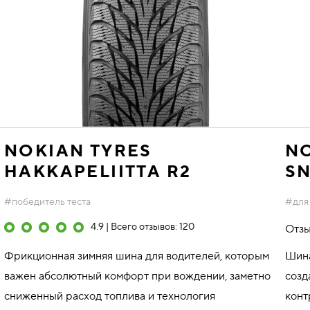
NOKIAN TYRES
NO
HAKKAPELIITTA R2
S
#победитель теста
#для
4.9 | Всего отзывов: 120
Отзы
Фрикционная зимняя шина для водителей, которым
Шина
важен абсолютный комфорт при вождении, заметно
созд
сниженный расход топлива и технология
конт