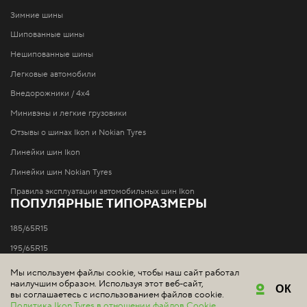
Зимние шины
Шипованные шины
Нешипованные шины
Легковые автомобили
Внедорожники / 4x4
Минивэны и легкие грузовики
Отзывы о шинах Ikon и Nokian Tyres
Линейки шин Ikon
Линейки шин Nokian Tyres
Правила эксплуатации автомобильных шин Ikon
ПОПУЛЯРНЫЕ ТИПОРАЗМЕРЫ
185/65R15
195/65R15
205/55R16
Мы используем файлы cookie, чтобы наш сайт работал
наилучшим образом. Используя этот веб-сайт,
205/60R16
ОК
вы соглашаетесь с использованием файлов cookie.
Политика Ikon Tyres в отношении файлов Cookie