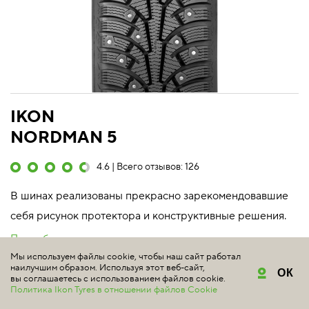
IKON
NORDMAN 5
4.6 | Всего отзывов: 126
В шинах реализованы прекрасно зарекомендовавшие
себя рисунок протектора и конструктивные решения.
Подробнее
Мы используем файлы cookie, чтобы наш сайт работал
наилучшим образом. Используя этот веб-сайт,
ОК
175/65 R14 86T XL
вы соглашаетесь с использованием файлов cookie.
Политика Ikon Tyres в отношении файлов Cookie
TS71905 индекс скорости 190 км/ч максимальная нагрузка