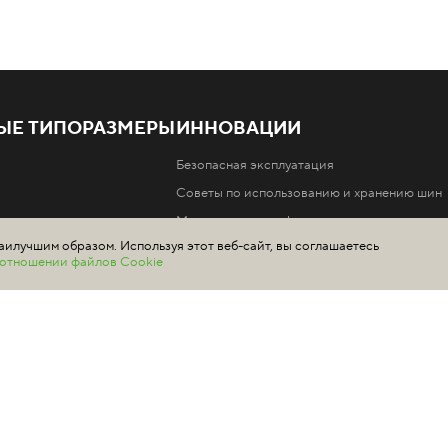
ЫЕ ТИПОРАЗМЕРЫ
ИННОВАЦИИ
Безопасная эксплуатация
Советы по использованию и хранению шин
Маркировка и информация
аилучшим образом. Используя этот веб-сайт, вы соглашаетесь
Производство и технологии
в отношении файлов Cookie
шин Ikon