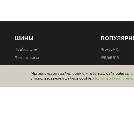
ШИНЫ
ПОПУЛЯРН
Подбор шин
185/65R15
Летние шины
195/65R15
Зимние шины
205/55R16
Мы используем файлы cookie, чтобы наш сайт работал н
Шипованные шины
205/60R16
с использованием файлов cookie.
Политика Ikon Tyres 
Нешипованные шины
215/65R16
Легковые автомобили
Все типоразмеры 
Внедорожники / 4x4
Минивэны и легкие грузовики
Отзывы о шинах Ikon и Nokian Tyres
Линейки шин Ikon
Линейки шин Nokian Tyres