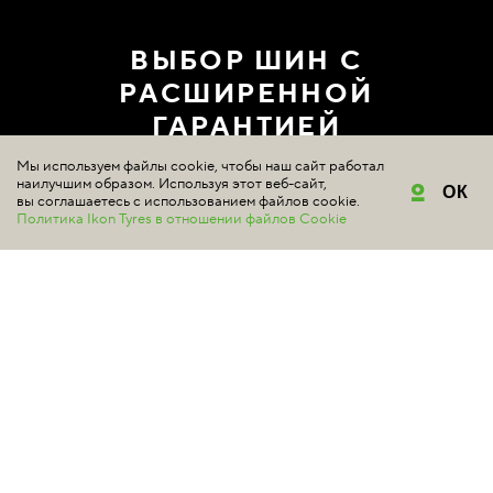
ВЫБОР ШИН С
РАСШИРЕННОЙ
ГАРАНТИЕЙ
Мы используем файлы cookie, чтобы наш сайт работал
ГДЕ КУПИТЬ
наилучшим образом. Используя этот веб-сайт,
ОК
вы соглашаетесь с использованием файлов cookie.
Политика Ikon Tyres в отношении файлов Cookie
ШИНЫ
Подбор шин
Летние шины
Зимние шины
Шипованные шины
Нешипованные шины