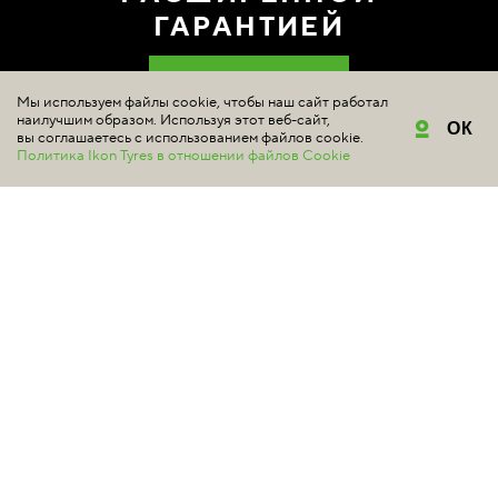
ГАРАНТИЕЙ
ГДЕ КУПИТЬ
Мы используем файлы cookie, чтобы наш сайт работал
наилучшим образом. Используя этот веб-сайт,
ОК
вы соглашаетесь с использованием файлов cookie.
Политика Ikon Tyres в отношении файлов Cookie
ШИНЫ
Подбор шин
Летние шины
Зимние шины
Шипованные шины
Нешипованные шины
Легковые автомобили
Внедорожники / 4x4
Минивэны и легкие грузовики