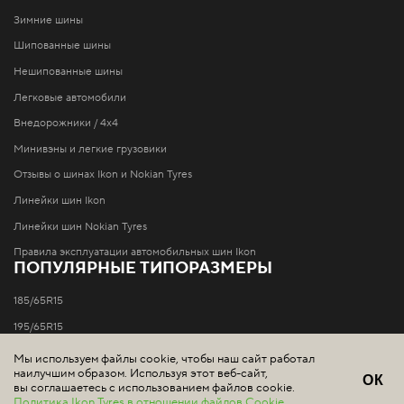
Зимние шины
Шипованные шины
Нешипованные шины
Легковые автомобили
Внедорожники / 4x4
Минивэны и легкие грузовики
Отзывы о шинах Ikon и Nokian Tyres
Линейки шин Ikon
Линейки шин Nokian Tyres
Правила эксплуатации автомобильных шин Ikon
ПОПУЛЯРНЫЕ ТИПОРАЗМЕРЫ
185/65R15
195/65R15
205/55R16
Мы используем файлы cookie, чтобы наш сайт работал
наилучшим образом. Используя этот веб-сайт,
205/60R16
ОК
вы соглашаетесь с использованием файлов cookie.
Политика Ikon Tyres в отношении файлов Cookie