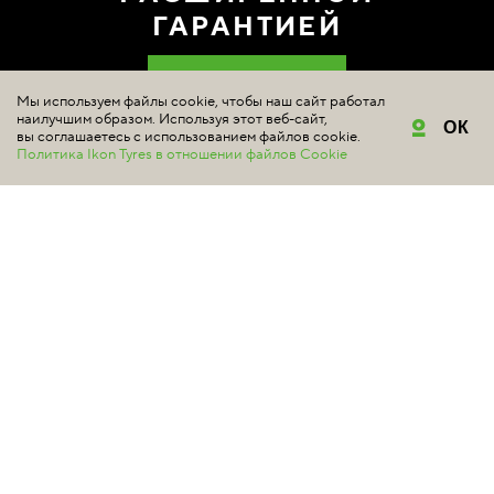
ГАРАНТИЕЙ
ГДЕ КУПИТЬ
Мы используем файлы cookie, чтобы наш сайт работал
наилучшим образом. Используя этот веб-сайт,
ОК
вы соглашаетесь с использованием файлов cookie.
Политика Ikon Tyres в отношении файлов Cookie
ШИНЫ
Подбор шин
Летние шины
Зимние шины
Шипованные шины
Нешипованные шины
Легковые автомобили
Внедорожники / 4x4
Минивэны и легкие грузовики