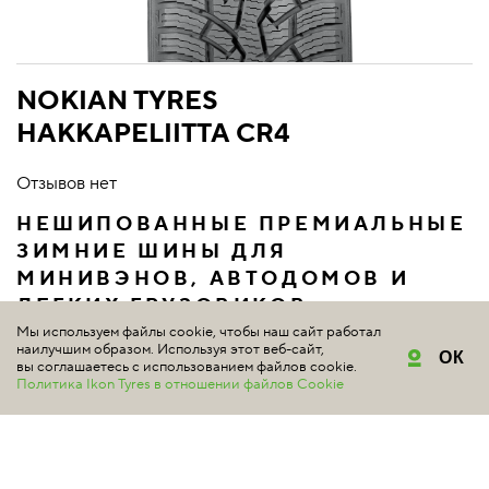
NOKIAN TYRES
HAKKAPELIITTA CR4
Отзывов нет
НЕШИПОВАННЫЕ ПРЕМИАЛЬНЫЕ
ЗИМНИЕ ШИНЫ ДЛЯ
МИНИВЭНОВ, АВТОДОМОВ И
ЛЕГКИХ ГРУЗОВИКОВ
СКАНДИНАВСКОГО ТИПА
Мы используем файлы cookie, чтобы наш сайт работал
наилучшим образом. Используя этот веб-сайт,
ОК
вы соглашаетесь с использованием файлов cookie.
Нешипованные зимние шины для минивэнов и легких
Политика Ikon Tyres в отношении файлов Cookie
грузовиков премиум-класса для сложных зимних
условий.
Подробнее