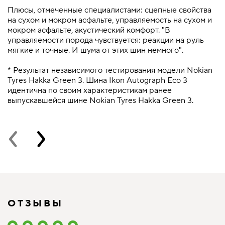
Плюсы, отмеченные специалистами: сцепные свойства
П
на сухом и мокром асфальте, управляемость на сухом и
с
мокром асфальте, акустический комфорт. "В
н
управляемости порода чувствуется: реакции на руль
ц
мягкие и точные. И шума от этих шин немного".
T
ж
* Результат независимого тестирования модели Nokian
Tyres Hakka Green 3. Шина Ikon Autograph Eco 3
*
идентична по своим характеристикам ранее
T
выпускавшейся шине Nokian Tyres Hakka Green 3.
и
в
ОТЗЫВЫ