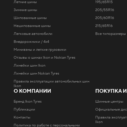
Летние шины
195/65R15
Зимние шины
205/55R16
Шипованные шины
205/60R16
Нешипованные шины
215/65R16
Легковые автомобили
Все типоразмеры 
Внедорожники / 4x4
Минивэны и легкие грузовики
Отзывы о шинах Ikon и Nokian Tyres
Линейки шин Ikon
Линейки шин Nokian Tyres
Правила эксплуатации автомобильных шин
Ikon
О КОМПАНИИ
ПОКУПКА И
Бренд Ikon Tyres
Шинные центры
Публикации
Официальные ди
Контакты
Правила эксплуа
Ikon
Политика по работе с персональными