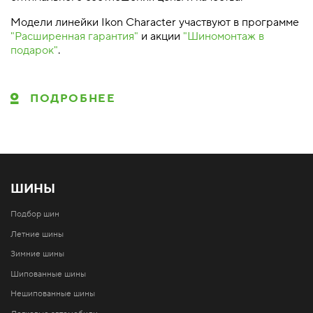
Модели линейки Ikon Character участвуют в программе
"Расширенная гарантия"
и акции
"Шиномонтаж в
подарок"
.
ПОДРОБНЕЕ
ШИНЫ
Подбор шин
Летние шины
Зимние шины
Шипованные шины
Нешипованные шины