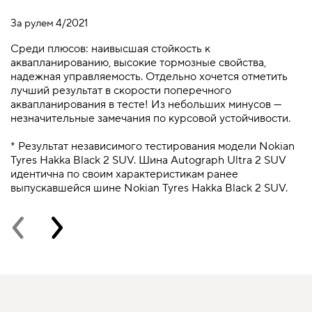
За рулем 4/2021
А
Среди плюсов: наивысшая стойкость к
A
аквапланированию, высокие тормозные свойства,
B
надежная управляемость. Отдельно хочется отметить
м
лучший результат в скорости поперечного
аквапланирования в тесте! Из небольших минусов —
*
незначительные замечания по курсовой устойчивости.
T
и
* Результат независимого тестирования модели Nokian
в
Tyres Hakka Black 2 SUV. Шина Autograph Ultra 2 SUV
идентична по своим характеристикам ранее
выпускавшейся шине Nokian Tyres Hakka Black 2 SUV.