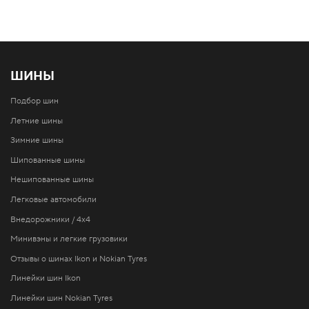
ШИНЫ
Подбор шин
Летние шины
Зимние шины
Шипованные шины
Нешипованные шины
Легковые автомобили
Внедорожники / 4x4
Минивэны и легкие грузовики
Отзывы о шинах Ikon и Nokian Tyres
Линейки шин Ikon
Линейки шин Nokian Tyres