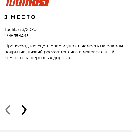
3 МЕСТО
Tuulilasi 3/2020
Vi
Финляндия
Ш
Превосходное сцепление и управляемость на мокром
С
покрытии, низкий расход топлива и максимальный
с
комфорт на неровных дорогах.
п
н