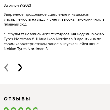
За рулем 9/2021
Mo
Ф
Уверенное продольное сцепление и надежная
Т
управляемость на льду и снегу; высокая экономичность;
к
плавный ход.
п
* Результат независимого тестирования модели Nokian
*
Tyres Nordman 8. Шина Ikon Nordman 8 идентична по
T
своим характеристикам ранее выпускавшейся шине
с
Nokian Tyres Nordman 8.
N
ОТЗЫВЫ