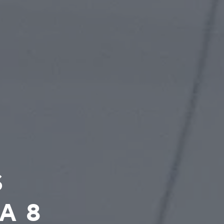
S
A 8