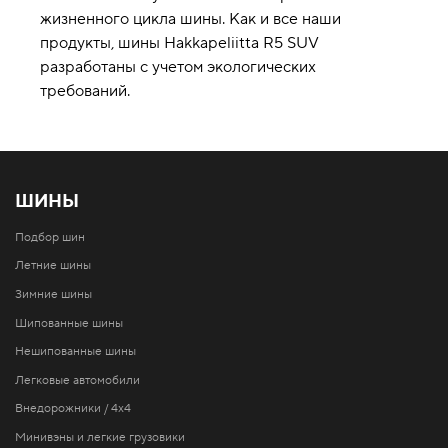
жизненного цикла шины. Как и все наши
продукты, шины Hakkapeliitta R5 SUV
разработаны с учетом экологических
требований.
ШИНЫ
Подбор шин
Летние шины
Зимние шины
Шипованные шины
Нешипованные шины
Легковые автомобили
Внедорожники / 4x4
Минивэны и легкие грузовики