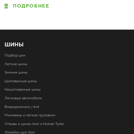
ПОДРОБНЕЕ
ШИНЫ
Подбор шин
Летние шины
Зимние шины
Шипованные шины
Нешипованные шины
Легковые автомобили
Внедорожники / 4x4
Минивэны и легкие грузовики
Отзывы о шинах Ikon и Nokian Tyres
Линейки шин Ikon